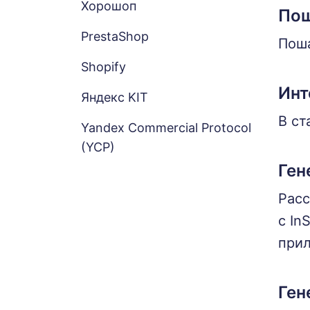
Хорошоп
Пош
PrestaShop
Поша
Shopify
Инт
Яндекс KIT
В ст
Yandex Commercial Protocol
(YCP)
Ген
Расс
с In
при
Ген