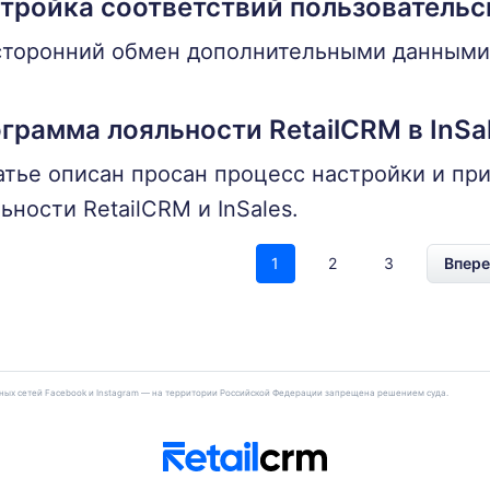
тройка соответствий пользовательс
торонний обмен дополнительными данными 
грамма лояльности RetailCRM в InSa
атье описан просан процесс настройки и п
ьности RetailCRM и InSales.
1
2
3
Впере
льных сетей Facebook и Instagram — на территории Российской Федерации запрещена решением суда.