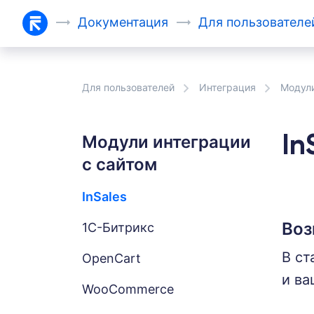
Документация
Для
пользовател
Для пользователей
Интеграция
Модули
Модули интеграции
In
с сайтом
InSales
Воз
1С-Битрикс
В ст
OpenCart
и ва
WooCommerce