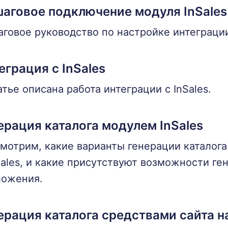
аговое подключение модуля InSales
говое руководство по настройке интеграции 
еграция с InSales
атье описана работа интеграции с InSales.
ерация каталога модулем InSales
мотрим, какие варианты генерации каталога
Sales, и какие присутствуют возможности ге
ложения.
ерация каталога средствами сайта на