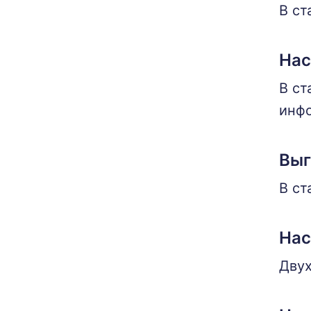
В ст
Нас
В ст
инфо
Выг
В ст
Нас
Двух