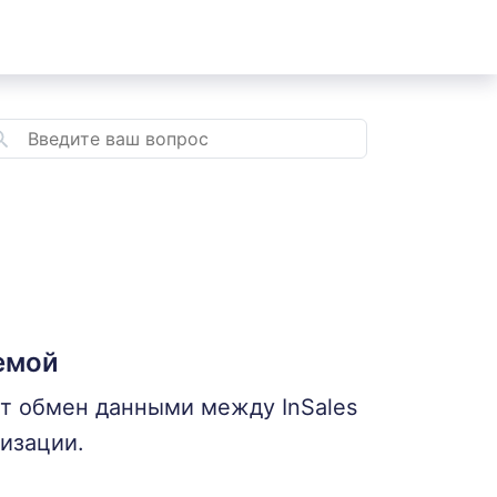
емой
ит обмен данными между InSales
изации.