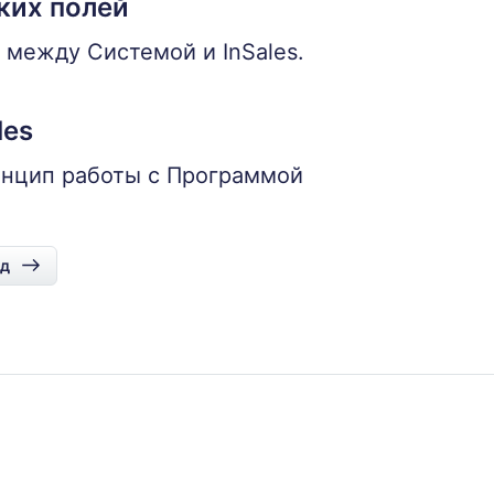
ких полей
между Системой и InSales.
les
ринцип работы с Программой
д