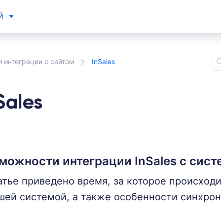
ей
 интеграции с сайтом
InSales
Sales
можности интеграции InSales с сист
атье приведено время, за которое происход
шей системой, а также особенности синхрон