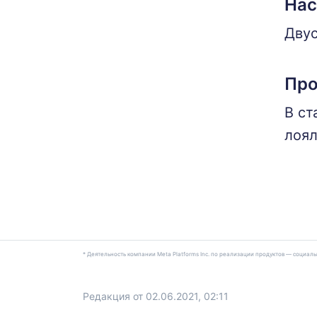
Нас
Двус
Про
В ст
лоял
* Деятельность компании Meta Platforms Inc. по реализации продуктов — социа
Редакция от 02.06.2021, 02:11