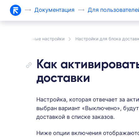
Документация
Для
пользовател
йки
Системные настройки
Настройки для блока достав
Как активироват
доставки
Настройка, которая отвечает за акт
выбран вариант «Выключено», будут
доставкой в списке заказов.
Ниже опции включения отображаютс