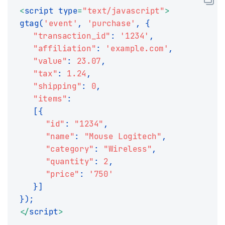
<
script type
=
"text/javascript"
>
gtag
(
'event'
,
'purchase'
,
{
"transaction_id"
:
'1234'
,
"affiliation"
:
'example.com'
,
"value"
:
23.07
,
"tax"
:
1.24
,
"shipping"
:
0
,
"items"
:
[
{
"id"
:
"1234"
,
"name"
:
"Mouse Logitech"
,
"category"
:
"Wireless"
,
"quantity"
:
2
,
"price"
:
'750'
}
]
}
)
;
<
/
script
>