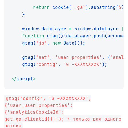
return
 cookie
[
'_ga'
]
.
substring
(
6
)
;
}
    window
.
dataLayer 
=
 window
.
dataLayer
||
function
gtag
(
)
{
dataLayer
.
push
(
argumen
gtag
(
'js'
,
new
Date
(
)
)
;
gtag
(
'set'
,
'user_properties'
,
{
'analy
gtag
(
'config'
,
'G -XXXXXXXXX'
)
;
<
/
script
>
gtag('config', 'G -XXXXXXXXX',
{'user_user_properties':
{'analyticsCookieId':
get_ga_clientid()}}); \ только для одного
потока