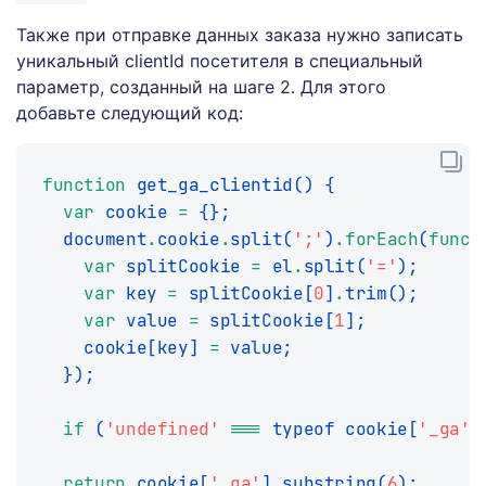
Также при отправке данных заказа нужно записать
уникальный clientId посетителя в специальный
параметр, созданный на шаге 2. Для этого
добавьте следующий код:
function
get_ga_clientid
(
)
{
var
 cookie 
=
{
}
;
  document
.
cookie
.
split
(
';'
)
.
forEach
(
funct
var
 splitCookie 
=
 el
.
split
(
'='
)
;
var
 key 
=
 splitCookie
[
0
]
.
trim
(
)
;
var
 value 
=
 splitCookie
[
1
]
;
    cookie
[
key
]
=
 value
;
}
)
;
if
(
'undefined'
===
 typeof cookie
[
'_ga'
]
return
 cookie
[
'_ga'
]
.
substring
(
6
)
;