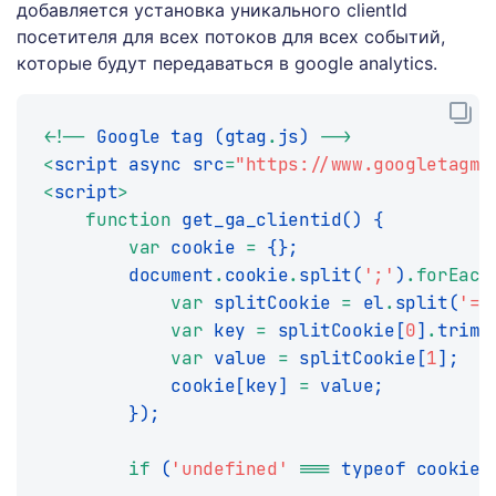
добавляется установка уникального clientId
посетителя для всех потоков для всех событий,
которые будут передаваться в google analytics.
<
!
--
 Google 
tag 
(
gtag
.
js
)
--
>
<
script async src
=
"https://www.googletagma
<
script
>
function
get_ga_clientid
(
)
{
var
 cookie 
=
{
}
;
        document
.
cookie
.
split
(
';'
)
.
forEach
var
 splitCookie 
=
 el
.
split
(
'='
var
 key 
=
 splitCookie
[
0
]
.
trim
(
var
 value 
=
 splitCookie
[
1
]
;
            cookie
[
key
]
=
 value
;
}
)
;
if
(
'undefined'
===
 typeof cookie
[