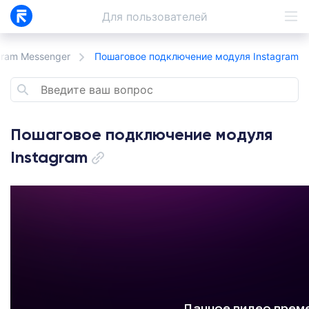
Для
пользователей
gram Messenger
Пошаговое подключение модуля Instagram
Пошаговое подключение модуля
Instagram