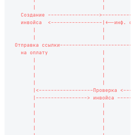
       |                      |         
   Создание ----------------->----------
   инвойса  <-----------------|<--инф. о
       |                      |         
       |                      |         
 Отправка ссылки------------------------
   на оплату                  |         
       |                      |         
       |                      |         
       |                      |         
       |                      |         
       |<------------------Проверка <---
       |-----------------> инвойса -----
       |                      |         
       |                      |         
       |                      |         
       |                      |         