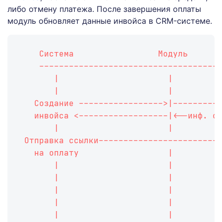
либо отмену платежа. После завершения оплаты
модуль обновляет данные инвойса в CRM-системе.
    Система                 Модуль      
    ------------------------------------
       |                      |         
       |                      |         
   Создание ----------------->|---------
   инвойса <------------------|<--инф. о
       |                      |         
 Отправка ссылки------------------------
   на оплату                  |         
       |                      |         
       |                      |         
       |                      |         
       |                      |         
       |                      |         