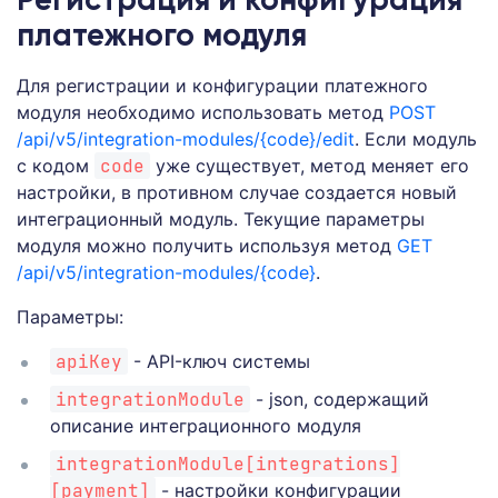
Регистрация и конфигурация
платежного модуля
Для регистрации и конфигурации платежного
модуля необходимо использовать метод
POST
/api/v5/integration-modules/{code}/edit
. Если модуль
с кодом
code
уже существует, метод меняет его
настройки, в противном случае создается новый
интеграционный модуль. Текущие параметры
модуля можно получить используя метод
GET
/api/v5/integration-modules/{code}
.
Параметры:
apiKey
- API-ключ системы
integrationModule
- json, содержащий
описание интеграционного модуля
integrationModule[integrations]
[payment]
- настройки конфигурации