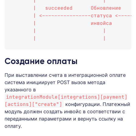
       |                      |         
       |   succeeded      Обновление    
       | <----------------статуса <-----
       |                  инвойса       
       |                      |         
       |                      |         
Создание оплаты
При выставлении счета в интеграционной оплате
система инициирует POST вызов метода
указанного в
integrationModule[integrations][payment]
[actions]["create"]
конфигурации. Платежный
модуль должен создать инвойс в соответствии с
переданными параметрами и вернуть ссылку на
оплату.