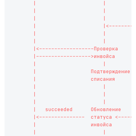
       |                      |         
       |                      |         
       |                      |         
       |                      |<--------
       |                      |         
       |                      |         
       |<------------------Проверка     
       |------------------>инвойса      
       |                      |         
       |                  Подтверждение 
       |                  списания      
       |                      |         
       |                      |         
       |                      |         
       |   succeeded      Обновление    
       |<---------------  статуса <-----
       |                  инвойса       
       |                      |         