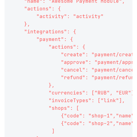
    "name": "Awesome Payment Module",
    "actions": {
        "activity": "activity"
    },
    "integrations": {
        "payment": {
            "actions": {
                "create": "payment/creat
                "approve": "payment/appr
                "cancel": "payment/cance
                "refund": "payment/refun
            },
            "currencies": ["RUB", "EUR"]
            "invoiceTypes": ["link"],
            "shops": [
                {"code": "shop-1","name"
                {"code": "shop-2","name"
             ]