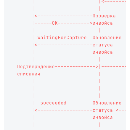
       |                      |<--------
       |                      |         
       |<-------------------Проверка    
       |------OK----------->инвойса     
       |                      |         
       | waitingForCapture  Обновление  
       |<-------------------статуса     
       |                    инвойса     
       |                      |         
  Подтверждение-------------->|---------
  списания                    |         
       |                      |         
       |                      |         
       |                      |         
       |  succeeded         Обновление  
       |<-------------------статуса <---
       |                    инвойса     
       |                      |         