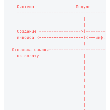
   Система                 Модуль       
   -------------------------------------
       |                      |         
       |                      |         
   Создание ----------------->|---------
   инвойса <------------------|<---инф. 
       |                      |         
 Отправка ссылки------------------------
   на оплату                  |         
       |                      |         
       |                      |         
       |                      |         
       |                      |         
       |                      |         
       |                      |         
       |                      |         
       |                      |         