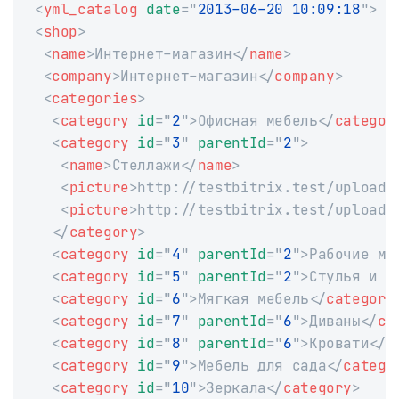
<
yml_catalog
date
=
"
2013-06-20 10:09:18
"
>
<
shop
>
<
name
>
Интернет-магазин
</
name
>
<
company
>
Интернет-магазин
</
company
>
<
categories
>
<
category
id
=
"
2
"
>
Офисная мебель
</
categor
<
category
id
=
"
3
"
parentId
=
"
2
"
>
<
name
>
Стеллажи
</
name
>
<
picture
>
http://testbitrix.test/upload/
<
picture
>
http://testbitrix.test/upload/
</
category
>
<
category
id
=
"
4
"
parentId
=
"
2
"
>
Рабочие ме
<
category
id
=
"
5
"
parentId
=
"
2
"
>
Стулья и к
<
category
id
=
"
6
"
>
Мягкая мебель
</
category
<
category
id
=
"
7
"
parentId
=
"
6
"
>
Диваны
</
ca
<
category
id
=
"
8
"
parentId
=
"
6
"
>
Кровати
</
c
<
category
id
=
"
9
"
>
Мебель для сада
</
catego
<
category
id
=
"
10
"
>
Зеркала
</
category
>