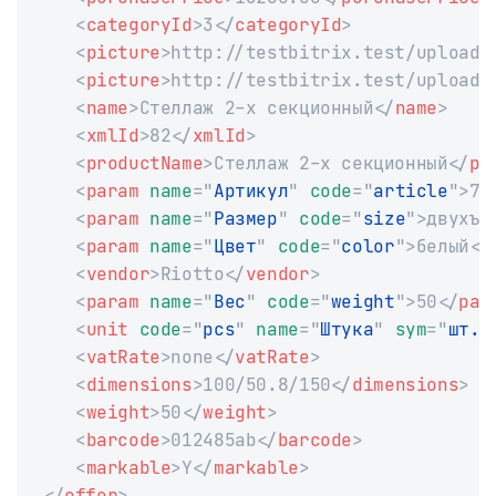
<
categoryId
>
3
</
categoryId
>
<
picture
>
http://testbitrix.test/upload/
<
picture
>
http://testbitrix.test/upload/
<
name
>
Стеллаж 2-х секционный
</
name
>
<
xmlId
>
82
</
xmlId
>
<
productName
>
Стеллаж 2-х секционный
</
pr
<
param
name
=
"
Артикул
"
code
=
"
article
"
>
78
<
param
name
=
"
Размер
"
code
=
"
size
"
>
двухъя
<
param
name
=
"
Цвет
"
code
=
"
color
"
>
белый
</
<
vendor
>
Riotto
</
vendor
>
<
param
name
=
"
Вес
"
code
=
"
weight
"
>
50
</
par
<
unit
code
=
"
pcs
"
name
=
"
Штука
"
sym
=
"
шт.
"
<
vatRate
>
none
</
vatRate
>
<
dimensions
>
100/50.8/150
</
dimensions
>
<
weight
>
50
</
weight
>
<
barcode
>
012485ab
</
barcode
>
<
markable
>
Y
</
markable
>
</
offer
>