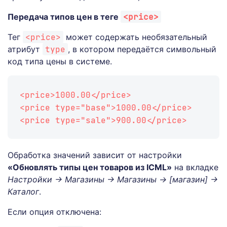
Передача типов цен в теге
<price>
Тег
<price>
может содержать необязательный
атрибут
type
, в котором передаётся символьный
код типа цены в системе.
<
price
>
1000.00
</
price
>
<
price
type
=
"
base
"
>
1000.00
</
price
>
<
price
type
=
"
sale
"
>
900.00
</
price
>
Обработка значений зависит от настройки
«Обновлять типы цен товаров из ICML»
на вкладке
Настройки → Магазины → Магазины → [магазин] →
Каталог
.
Если опция отключена: