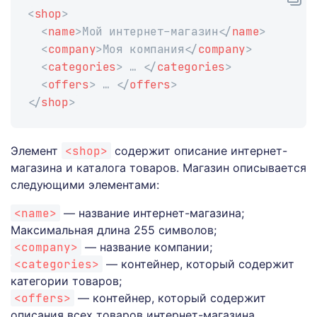
<
shop
>
<
name
>
Мой интернет-магазин
</
name
>
<
company
>
Моя компания
</
company
>
<
categories
>
 … 
</
categories
>
<
offers
>
 … 
</
offers
>
</
shop
>
Элемент
<shop>
содержит описание интернет-
магазина и каталога товаров. Магазин описывается
следующими элементами:
<name>
— название интернет-магазина;
Максимальная длина 255 символов;
<company>
— название компании;
<categories>
— контейнер, который содержит
категории товаров;
<offers>
— контейнер, который содержит
описания всех товаров интернет-магазина.