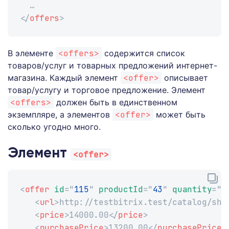
  … 
</
offers
>
В элементе
<offers>
содержится список
товаров/услуг и товарных предложений интернет-
магазина. Каждый элемент
<offer>
описывает
товар/услугу и торговое предложение. Элемент
<offers>
должен быть в единственном
экземпляре, а элементов
<offer>
может быть
сколько угодно много.
Элемент
<offer>
<
offer
id
=
"
115
"
productId
=
"
43
"
quantity
=
"
1
<
url
>
http://testbitrix.test/catalog/she
<
price
>
14000.00
</
price
>
<
purchasePrice
>
13200.00
</
purchasePrice
>