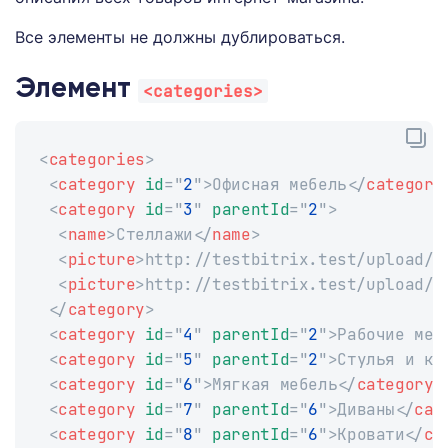
Все элементы не должны дублироваться.
Элемент
<categories>
<
categories
>
<
category
id
=
"
2
"
>
Офисная мебель
</
category
<
category
id
=
"
3
"
parentId
=
"
2
"
>
<
name
>
Стеллажи
</
name
>
<
picture
>
http://testbitrix.test/upload/i
<
picture
>
http://testbitrix.test/upload/i
</
category
>
<
category
id
=
"
4
"
parentId
=
"
2
"
>
Рабочие мес
<
category
id
=
"
5
"
parentId
=
"
2
"
>
Стулья и кр
<
category
id
=
"
6
"
>
Мягкая мебель
</
category
>
<
category
id
=
"
7
"
parentId
=
"
6
"
>
Диваны
</
cat
<
category
id
=
"
8
"
parentId
=
"
6
"
>
Кровати
</
ca