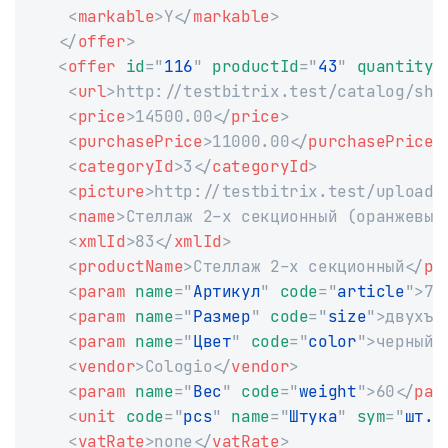
<
markable
>
Y
</
markable
>
</
offer
>
<
offer
id
=
"
116
"
productId
=
"
43
"
quantity
=
<
url
>
http://testbitrix.test/catalog/she
<
price
>
14500.00
</
price
>
<
purchasePrice
>
11000.00
</
purchasePrice
>
<
categoryId
>
3
</
categoryId
>
<
picture
>
http://testbitrix.test/upload/
<
name
>
Стеллаж 2-х секционный (оранжевый
<
xmlId
>
83
</
xmlId
>
<
productName
>
Стеллаж 2-х секционный
</
pr
<
param
name
=
"
Артикул
"
code
=
"
article
"
>
78
<
param
name
=
"
Размер
"
code
=
"
size
"
>
двухъя
<
param
name
=
"
Цвет
"
code
=
"
color
"
>
черный
<
<
vendor
>
Cologio
</
vendor
>
<
param
name
=
"
Вес
"
code
=
"
weight
"
>
60
</
par
<
unit
code
=
"
pcs
"
name
=
"
Штука
"
sym
=
"
шт.
"
<
vatRate
>
none
</
vatRate
>