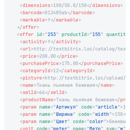
<
dimensions
>
100/50.8/150
</
dimensions
>
<
barcode
>
012485ab
</
barcode
>
<
markable
>
Y
</
markable
>
</
offer
>
<
offer
id
=
"
253
"
productId
=
"
155
"
quantity
<
activity
>
Y
</
activity
>
<
url
>
http://testbitrix.loc/catalog/text
<
price
>
200.00
</
price
>
<
purchasePrice
>
175.00
</
purchasePrice
>
<
categoryId
>
12
</
categoryId
>
<
picture
>
http://testbitrix.loc/upload/i
<
name
>
Ткань льняная бежевая
</
name
>
<
xmlId
>
66
</
xmlId
>
<
productName
>
Ткань льняная бежевая
</
pro
<
param
name
=
"
Артикул
"
code
=
"
article
"
>
15
<
param
name
=
"
Ширина
"
code
=
"
width
"
>
150
</
<
param
name
=
"
Цвет
"
code
=
"
color
"
>
бежевый
<
unit
code
=
"
meter
"
name
=
"
Метр
"
sym
=
"
м
"