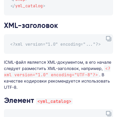
</
yml_catalog
>
XML-заголовок
<?xml version="1.0" encoding="..."?>
ICML-файл является XML-документом, в его начале
следует разместить XML-заголовок, например,
<?
xml version="1.0" encoding="UTF-8"?>
. В
качестве кодировки рекомендуется использовать
UTF-8.
Элемент
<yml_catalog>