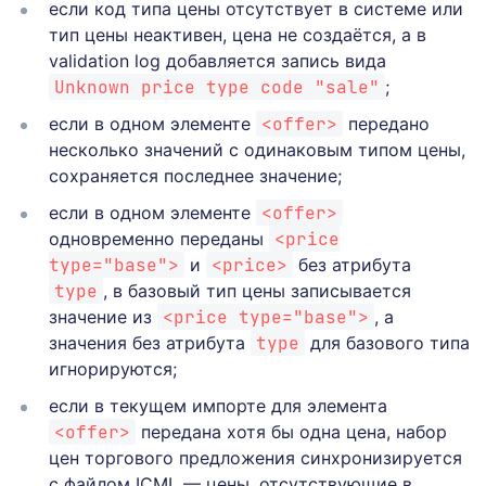
если код типа цены отсутствует в системе или
тип цены неактивен, цена не создаётся, а в
validation log добавляется запись вида
Unknown price type code "sale"
;
если в одном элементе
<offer>
передано
несколько значений с одинаковым типом цены,
сохраняется последнее значение;
если в одном элементе
<offer>
одновременно переданы
<price
type="base">
и
<price>
без атрибута
type
, в базовый тип цены записывается
значение из
<price type="base">
, а
значения без атрибута
type
для базового типа
игнорируются;
если в текущем импорте для элемента
<offer>
передана хотя бы одна цена, набор
цен торгового предложения синхронизируется
с файлом ICML — цены, отсутствующие в