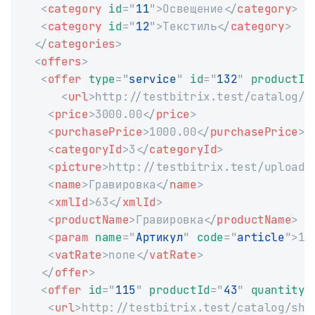
<
category
id
=
"
11
"
>
Освещение
</
category
>
<
category
id
=
"
12
"
>
Текстиль
</
category
>
</
categories
>
<
offers
>
<
offer
type
=
"
service
"
id
=
"
132
"
productId
<
url
>
http://testbitrix.test/catalog/s
<
price
>
3000.00
</
price
>
<
purchasePrice
>
1000.00
</
purchasePrice
>
<
categoryId
>
3
</
categoryId
>
<
picture
>
http://testbitrix.test/upload/
<
name
>
Гравировка
</
name
>
<
xmlId
>
63
</
xmlId
>
<
productName
>
Гравировка
</
productName
>
<
param
name
=
"
Артикул
"
code
=
"
article
"
>
12
<
vatRate
>
none
</
vatRate
>
</
offer
>
<
offer
id
=
"
115
"
productId
=
"
43
"
quantity
=
<
url
>
http://testbitrix.test/catalog/she