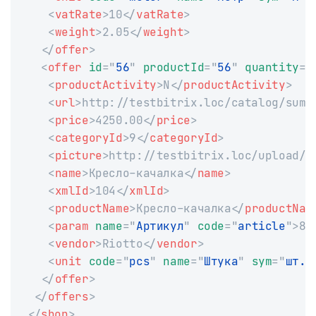
<
vatRate
>
10
</
vatRate
>
<
weight
>
2.05
</
weight
>
</
offer
>
<
offer
id
=
"
56
"
productId
=
"
56
"
quantity
=
"
<
productActivity
>
N
</
productActivity
>
<
url
>
http://testbitrix.loc/catalog/summ
<
price
>
4250.00
</
price
>
<
categoryId
>
9
</
categoryId
>
<
picture
>
http://testbitrix.loc/upload/i
<
name
>
Кресло-качалка
</
name
>
<
xmlId
>
104
</
xmlId
>
<
productName
>
Кресло-качалка
</
productNam
<
param
name
=
"
Артикул
"
code
=
"
article
"
>
89
<
vendor
>
Riotto
</
vendor
>
<
unit
code
=
"
pcs
"
name
=
"
Штука
"
sym
=
"
шт.
"
</
offer
>
</
offers
>
</
shop
>