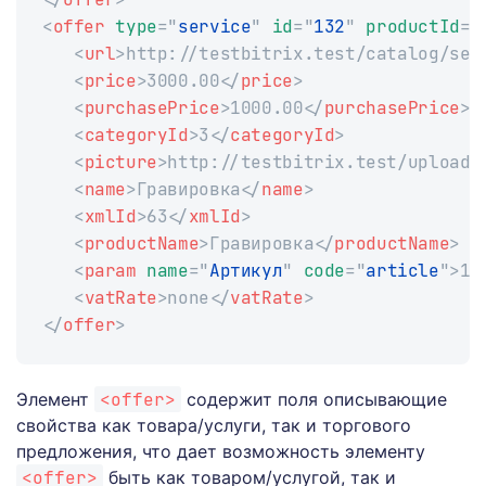
<
offer
type
=
"
service
"
id
=
"
132
"
productId
=
"
<
url
>
http://testbitrix.test/catalog/ser
<
price
>
3000.00
</
price
>
<
purchasePrice
>
1000.00
</
purchasePrice
>
<
categoryId
>
3
</
categoryId
>
<
picture
>
http://testbitrix.test/upload/
<
name
>
Гравировка
</
name
>
<
xmlId
>
63
</
xmlId
>
<
productName
>
Гравировка
</
productName
>
<
param
name
=
"
Артикул
"
code
=
"
article
"
>
12
<
vatRate
>
none
</
vatRate
>
</
offer
>
Элемент
<offer>
содержит поля описывающие
свойства как товара/услуги, так и торгового
предложения, что дает возможность элементу
<offer>
быть как товаром/услугой, так и