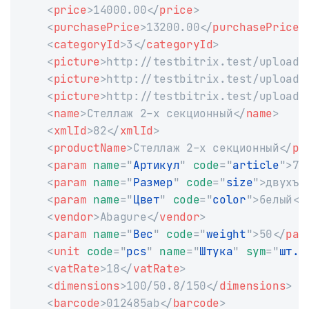
<
price
>
14000.00
</
price
>
<
purchasePrice
>
13200.00
</
purchasePrice
>
<
categoryId
>
3
</
categoryId
>
<
picture
>
http://testbitrix.test/upload/
<
picture
>
http://testbitrix.test/upload/
<
picture
>
http://testbitrix.test/upload/
<
name
>
Стеллаж 2-х секционный
</
name
>
<
xmlId
>
82
</
xmlId
>
<
productName
>
Стеллаж 2-х секционный
</
pr
<
param
name
=
"
Артикул
"
code
=
"
article
"
>
78
<
param
name
=
"
Размер
"
code
=
"
size
"
>
двухъя
<
param
name
=
"
Цвет
"
code
=
"
color
"
>
белый
</
<
vendor
>
Abagure
</
vendor
>
<
param
name
=
"
Вес
"
code
=
"
weight
"
>
50
</
par
<
unit
code
=
"
pcs
"
name
=
"
Штука
"
sym
=
"
шт.
"
<
vatRate
>
18
</
vatRate
>
<
dimensions
>
100/50.8/150
</
dimensions
>
<
barcode
>
012485ab
</
barcode
>