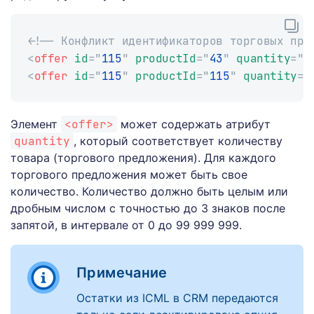
<!-- Конфликт идентификаторов торговых пре
<
offer
id
=
"
115
"
productId
=
"
43
"
quantity
=
"
1
<
offer
id
=
"
115
"
productId
=
"
115
"
quantity
=
"
Элемент
<offer>
может содержать атрибут
quantity
, который соответствует количеству
товара (торгового предложения). Для каждого
торгового предложения может быть свое
количество. Количество должно быть целым или
дробным числом с точностью до 3 знаков после
запятой, в интервале от 0 до 99 999 999.
Примечание
Остатки из ICML в CRM передаются