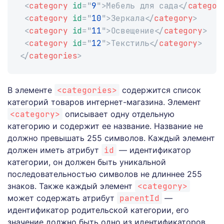
<
category
id
=
"
9
"
>
Мебель для сада
</
categor
<
category
id
=
"
10
"
>
Зеркала
</
category
>
<
category
id
=
"
11
"
>
Освещение
</
category
>
<
category
id
=
"
12
"
>
Текстиль
</
category
>
</
categories
>
В элементе
<categories>
содержится список
категорий товаров интернет-магазина. Элемент
<category>
описывает одну отдельную
категорию и содержит ее название. Название не
должно превышать 255 символов. Каждый элемент
должен иметь атрибут
id
— идентификатор
категории, он должен быть уникальной
последовательностью символов не длиннее 255
знаков. Также каждый элемент
<category>
может содержать атрибут
parentId
—
идентификатор родительской категории, его
значение должно быть одно из идентификаторов