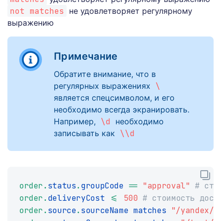
not matches
не удовлетворяет регулярному
выражению
Примечание
Обратите внимание, что в
регулярных выражениях
\
является спецсимволом, и его
необходимо всегда экранировать.
Например,
\d
необходимо
записывать как
\\d
order
.
status
.
groupCode 
==
"approval"
# ста
order
.
deliveryCost 
<=
500
# стоимость дост
order
.
source
.
sourceName matches 
"/yandex/"