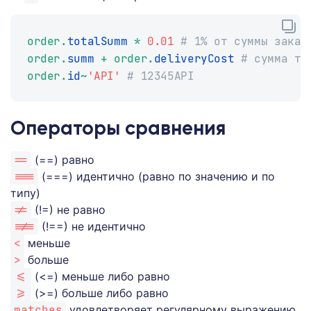
order
.
totalSumm 
*
0.01
# 1% от суммы заказ
order
.
summ 
+
 order
.
deliveryCost 
# сумма то
order
.
id
~
'API'
# 12345API
Операторы сравнения
==
(==) равно
===
(===) идентично (равно по значению и по
типу)
!=
(!=) не равно
!==
(!==) не идентично
<
меньше
>
больше
<=
(<=) меньше либо равно
>=
(>=) больше либо равно
matches
удовлетворяет регулярному выражению