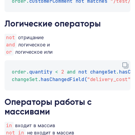
order
.
customerComment not matches 
"/test/"
Логические операторы
not
отрицание
and
логическое и
or
логическое или
order
.
quantity 
<
2
and
 not changeSet
.
hasCh
changeSet
.
hasChangedField
(
"delivery_cost"
)
Операторы работы с
массивами
in
входит в массив
not in
не входит в массив